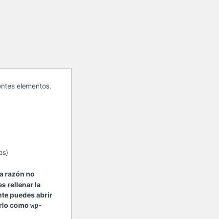
entes elementos.
os)
na razón no
s rellenar la
nte puedes abrir
arlo como
wp-