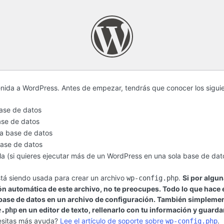
nida a WordPress. Antes de empezar, tendrás que conocer los sigui
ase de datos
ase de datos
la base de datos
base de datos
abla (si quieres ejecutar más de un WordPress en una sola base de dat
stá siendo usada para crear un archivo
.
Si por algu
wp-config.php
ón automática de este archivo, no te preocupes. Todo lo que hace e
 base de datos en un archivo de configuración. También simpleme
en un editor de texto, rellenarlo con tu información y guard
e.php
sitas más ayuda?
Lee el artículo de soporte sobre
.
wp-config.php