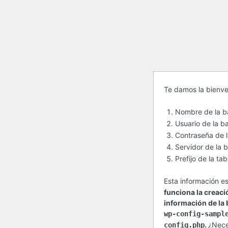
Antes
Te damos la bienve
de
Nombre de la b
empezar
Usuario de la b
Contraseña de 
Servidor de la 
Prefijo de la t
Esta información e
funciona la creaci
información de la
wp-config-sampl
.
¿Nece
config.php