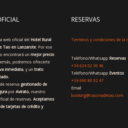
FICIAL
RESERVAS
a web oficial del
Hotel Rural
Terminos y condiciones de la 
e Tao en Lanzarote
. Por ese
no encontrará un
mejor precio
Teléfono/Whatsapp
Reservas
demás, podremos ofrecerte
+34 624 02 36 46
va inmediata
, y un
trato
Teléfono/Whatsapp
Eventos
zado.
+34 690 80 92 47
 de reserva
gestionado de
Email
gura
por
Avirato
, nuestro
booking@casonadetao.com
ficial de reservas.
Aceptamos
de tarjetas de crédito y