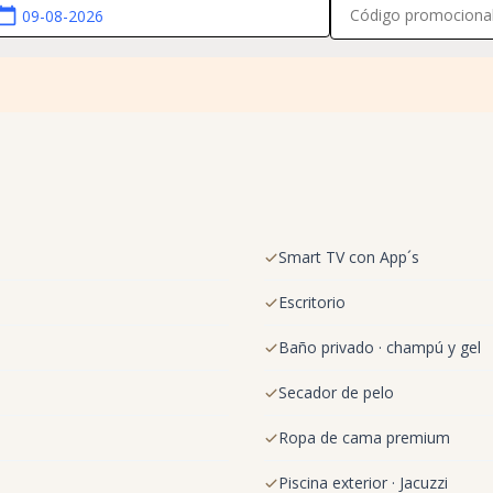
lendar_today
Smart TV con App´s
Escritorio
Baño privado · champú y gel
Secador de pelo
Ropa de cama premium
Piscina exterior · Jacuzzi