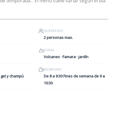
 de temporada… El menú suele variar según el día
HUÉSPEDES
2 personas max.
VISTAS
Volcanes · Famara · jardín
DESAYUNO
· gel y champú
De 8 a 9:30 Fines de semana de 9 a
10:30