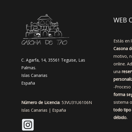
WEB O
Estás en l
Casona d
motivo, 
C. Agarfa, 14, 35561 Teguise, Las
online. A
Palmas.
una
reser
Islas Canarias
personali
España
-Proceso
forma se
sistema o
Número de Licencia
: 53VU31U6106N
todo tipo 
Islas Canarias | España
débido.