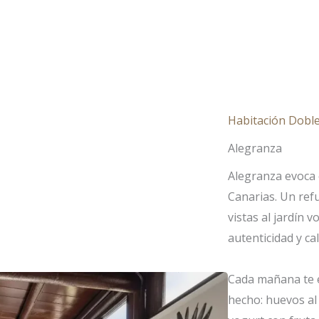
TACIONES
ESCAPADAS
BODAS
CO
Habitación Doble 
Alegranza
Alegranza evoca e
Canarias. Un ref
vistas al jardín v
autenticidad y ca
Cada mañana te e
hecho: huevos al 