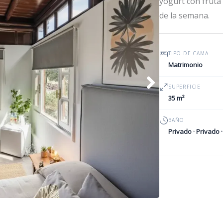
yogurt con fruta
de la semana.
TIPO DE CAMA
Matrimonio
SUPERFICIE
35 m²
BAÑO
Privado · Privado 