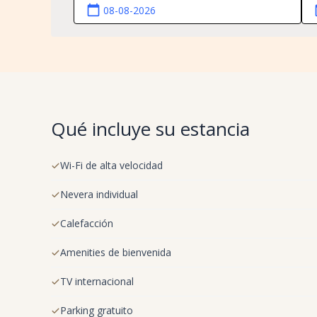
calendar_today
ca
Qué incluye su estancia
Wi-Fi de alta velocidad
Nevera individual
Calefacción
Amenities de bienvenida
TV internacional
Parking gratuito