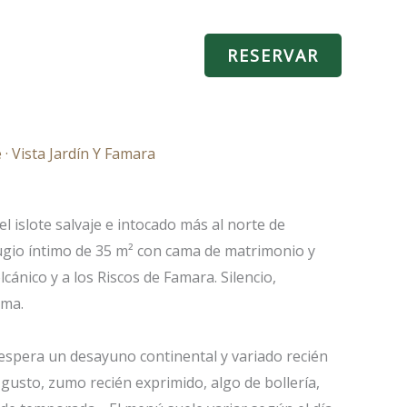
NTACTO
Español
RESERVAR
· Vista Jardín Y Famara
l islote salvaje e intocado más al norte de
ugio íntimo de 35 m² con cama de matrimonio y
olcánico y a los Riscos de Famara. Silencio,
lma.
spera un desayuno continental y variado recién
gusto, zumo recién exprimido, algo de bollería,