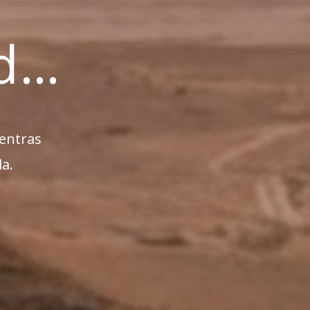
ad…
ientras
la.