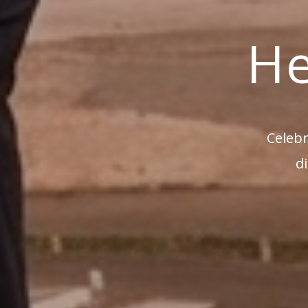
He
Celebr
di