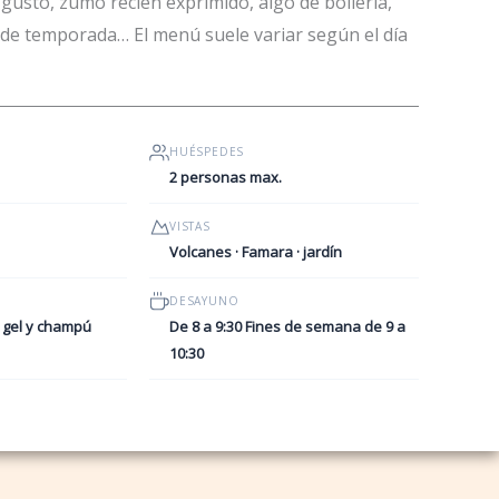
gusto, zumo recién exprimido, algo de bollería,
 de temporada… El menú suele variar según el día
HUÉSPEDES
2 personas max.
VISTAS
Volcanes · Famara · jardín
DESAYUNO
· gel y champú
De 8 a 9:30 Fines de semana de 9 a
10:30