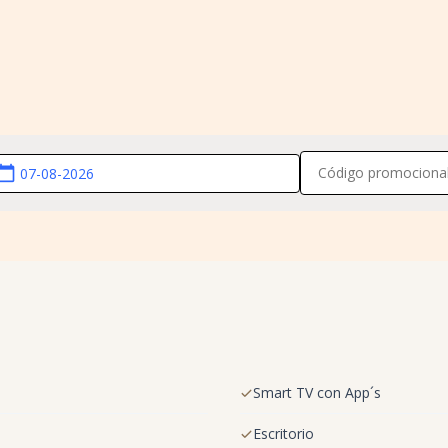
lendar_today
Smart TV con App´s
Escritorio