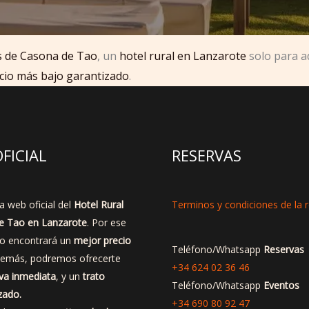
es de Casona de Tao
, un
hotel rural en Lanzarote
solo para ad
cio más bajo garantizado
.
FICIAL
RESERVAS
a web oficial del
Hotel Rural
Terminos y condiciones de la 
e Tao en Lanzarote
. Por ese
no encontrará un
mejor precio
Teléfono/Whatsapp
Reservas
demás, podremos ofrecerte
+34 624 02 36 46
va inmediata
, y un
trato
Teléfono/Whatsapp
Eventos
zado.
+34 690 80 92 47