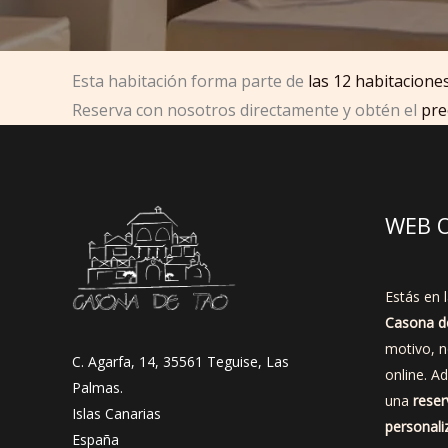
Esta habitación forma parte de
las 12 habitacion
Reserva con nosotros directamente y obtén el
pre
WEB O
Estás en l
Casona d
motivo, 
C. Agarfa, 14, 35561 Teguise, Las
online. A
Palmas.
una
reser
Islas Canarias
personali
España