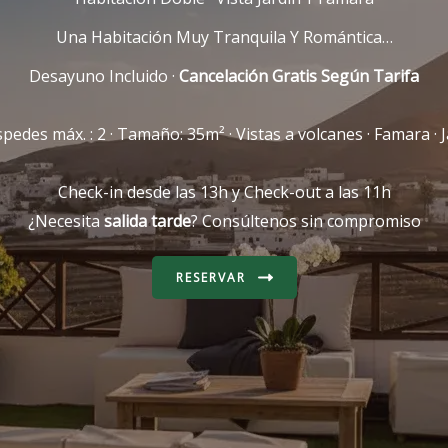
Una Habitación Muy Tranquila Y Romántica…
Desayuno Incluido ·
Cancelación Gratis Según Tarifa
pedes máx. : 2 · Tamaño: 35m² · Vistas a volcanes · Famara · J
Check-in desde las 13h y Check-out a las 11h
¿Necesita
salida tarde
? Consúltenos sin compromiso
RESERVAR