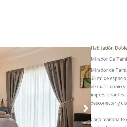
TACIONES
ESCAPADAS
BODAS
CO
Habitación Doble 
Mirador De Tam
Mirador de Tamia
35 m² de espacio
de matrimonio y v
impresionantes Ri
desconectar y dis
Cada mañana te e