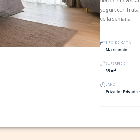
hecho: huevos al 
yogurt con fruta
de la semana.
TIPO DE CAMA
Matrimonio
SUPERFICIE
35 m²
BAÑO
Privado · Privado 