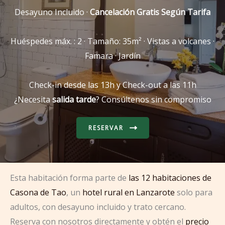
Desayuno Incluido ·
Cancelación Gratis Según Tarifa
Huéspedes máx. : 2 · Tamaño: 35m² · Vistas a volcanes ·
Famara · Jardín
Check-in desde las 13h y Check-out a las 11h
¿Necesita
salida tarde
? Consúltenos sin compromiso
RESERVAR
Esta habitación forma parte de
las 12 habitaciones de
Casona de Tao
, un
hotel rural en Lanzarote
solo para
adultos, con desayuno incluido y trato cercano.
Reserva con nosotros directamente y obtén el
precio