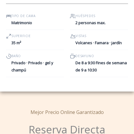
TIPO DE CAMA
HUÉSPEDES
Matrimonio
2 personas max.
SUPERFICIE
VISTAS
35 m²
Volcanes · Famara · jardín
BAÑO
DESAYUNO
Privado · Privado · gel y
De 8 a 9:30 Fines de semana
champú
de 9 a 10:30
Mejor Precio Online Garantizado
Reserva Directa