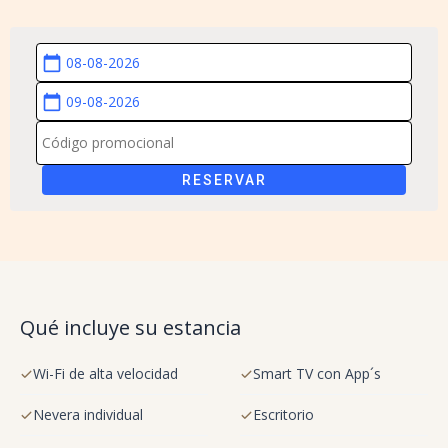
calendar_today
calendar_today
RESERVAR
Qué incluye su estancia
Wi-Fi de alta velocidad
Smart TV con App´s
Nevera individual
Escritorio