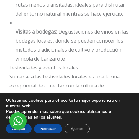
rutas menos transitadas, ideales para disfrutar
del entorno natural mientras se hace ejercicio.
Visitas a bodegas:
Degustaciones de vinos en las
bodegas locales, donde se pueden conocer los
métodos tradicionales de cultivo y producción
vinícola de Lanzarote.
Festividades y eventos locales
Sumarse a las festividades locales es una forma
excepcional de conectar con la cultura de
Lanzarote. Estas celebraciones ofrecen la
Utilizamos cookies para ofrecerte la mejor experiencia en
oportunidad de experimentar tradiciones, música y
nuestra web.
Puedes aprender más sobre qué cookies utilizamos o
gastronomía típicas. Algunas de las festividades
desactivarlas en los
ajustes
.
más populares son:
Aceptar
Rechazar
Ajustes