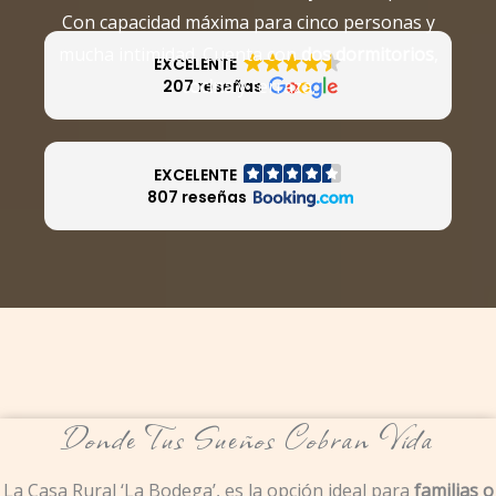
Con capacidad máxima para cinco personas y
mucha intimidad. Cuenta con
dos dormitorios
,
EXCELENTE
cocina
y terraza.
207 reseñas
EXCELENTE
807 reseñas
Donde Tus Sueños Cobran Vida
La Casa Rural ‘La Bodega’, es la opción ideal para
familias o