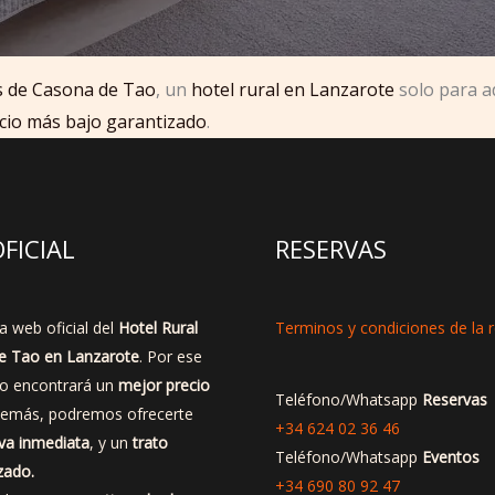
es de Casona de Tao
, un
hotel rural en Lanzarote
solo para ad
cio más bajo garantizado
.
FICIAL
RESERVAS
a web oficial del
Hotel Rural
Terminos y condiciones de la 
e Tao en Lanzarote
. Por ese
no encontrará un
mejor precio
Teléfono/Whatsapp
Reservas
demás, podremos ofrecerte
+34 624 02 36 46
va inmediata
, y un
trato
Teléfono/Whatsapp
Eventos
zado.
+34 690 80 92 47