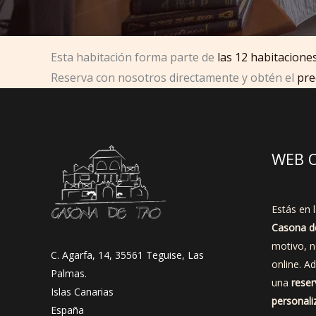
Esta habitación forma parte de
las 12 habitacion
Reserva con nosotros directamente y obtén el
pre
WEB O
Estás en l
Casona d
motivo, 
C. Agarfa, 14, 35561 Teguise, Las
online. A
Palmas.
una
reser
Islas Canarias
personali
España