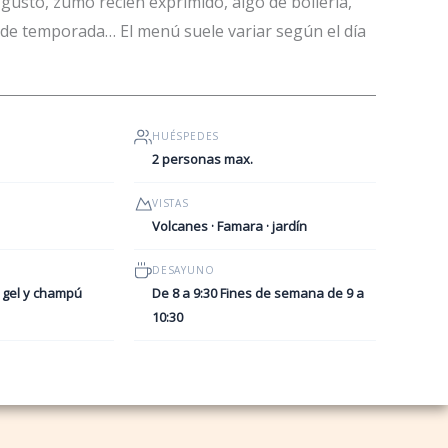
gusto, zumo recién exprimido, algo de bollería,
 de temporada… El menú suele variar según el día
HUÉSPEDES
2 personas max.
VISTAS
Volcanes · Famara · jardín
DESAYUNO
· gel y champú
De 8 a 9:30 Fines de semana de 9 a
10:30