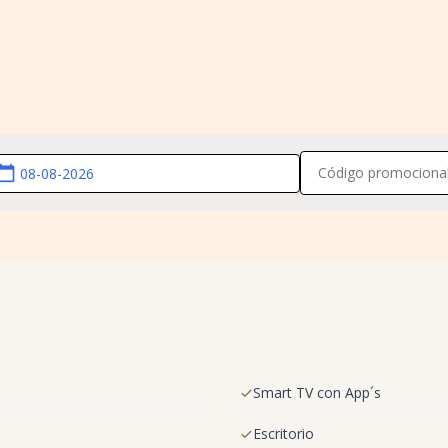
lendar_today
Smart TV con App´s
Escritorio