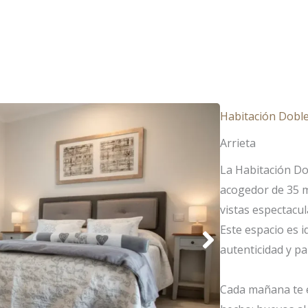
TACIONES
ESCAPADAS
BODAS
CO
Habitación Doble 
Arrieta
La Habitación Do
acogedor de 35 m
vistas espectacul
Este espacio es i
autenticidad y pa
Cada mañana te e