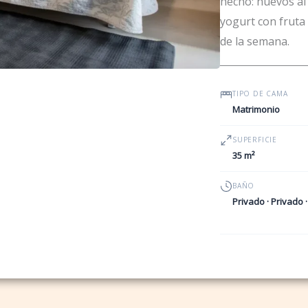
hecho: huevos al 
yogurt con fruta
de la semana.
TIPO DE CAMA
Matrimonio
SUPERFICIE
35 m²
BAÑO
Privado · Privado 