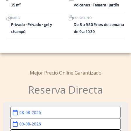
35 m²
Volcanes · Famara · jardín
BAÑO
DESAYUNO
Privado · Privado · gel y
De 8 a 9:30 Fines de semana
champú
de 9 a 10:30
Mejor Precio Online Garantizado
Reserva Directa
calendar_today
calendar_today