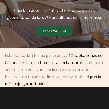
Check-in desde las 13h y Check-out a las 11h
¿Necesita
salida tarde
? Consúltenos sin compromiso
RESERVAR
Esta habitación forma parte de
las 12 habitaciones de
Casona de Tao
, un
hotel rural en Lanzarote
solo para
adultos, con desayuno incluido y trato cercano.
Reserva con nosotros directamente y obtén el
precio
más bajo garantizado
.