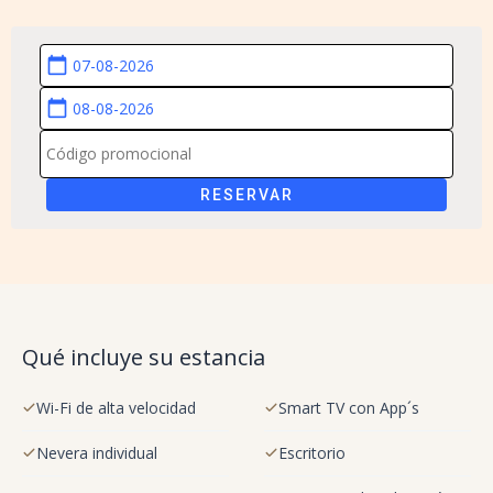
calendar_today
calendar_today
RESERVAR
Qué incluye su estancia
Wi-Fi de alta velocidad
Smart TV con App´s
Nevera individual
Escritorio