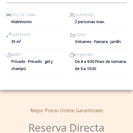
TIPO DE CAMA
HUÉSPEDES
Matrimonio
2 personas max.
SUPERFICIE
VISTAS
35 m²
Volcanes · Famara · jardín
BAÑO
DESAYUNO
Privado · Privado · gel y
De 8 a 9:30 Fines de semana
champú
de 9 a 10:30
Mejor Precio Online Garantizado
Reserva Directa