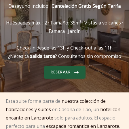
Desayuno Incluido ·
Cancelación Gratis Según Tarifa
Huéspedes máx. : 2 · Tamaño: 35m² · Vistas a volcanes ·
Famara · Jardín
Check-in desde las 13h y Check-out a las 11h
¿Necesita
salida tarde
? Consúltenos sin compromiso
RESERVAR
Esta suite forma parte de
nuestra colección de
habitaciones y suites
en Casona de Tao, un
hotel con
encanto en Lanzarote
solo para adultos. El espacio
perfecto para una
escapada romántica en Lanzarote
.