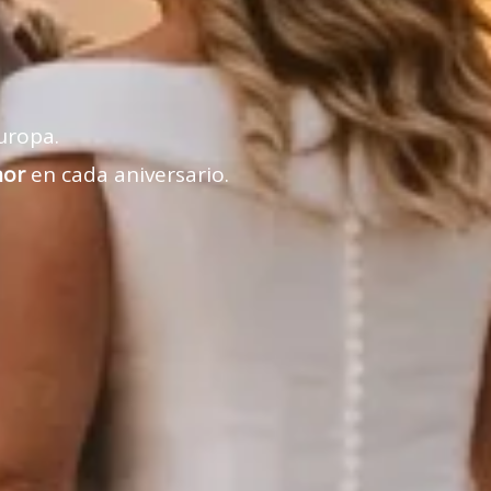
uropa.
mor
en cada aniversario.