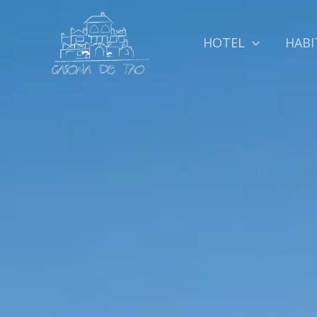
Ir
al
HOTEL
HABI
contenido