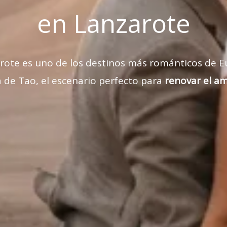
en Lanzarote
rote es uno de los destinos más románticos de E
a de Tao, el escenario perfecto para
renovar el a