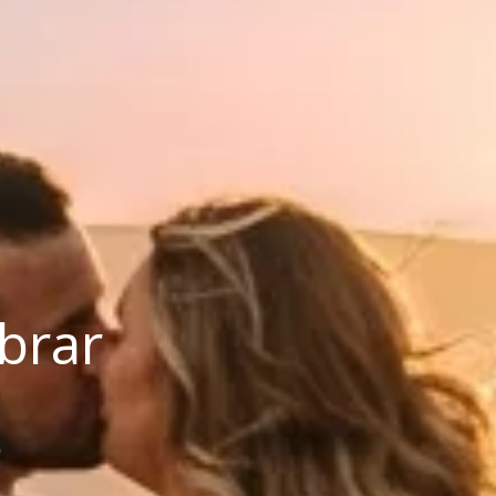
ebrar
o