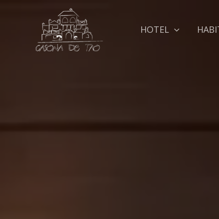
Ir
al
HOTEL
HABI
contenido