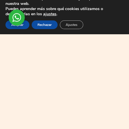
nuestra web.
Puedes aprender más sobre qué cookies utilizamos o
desactivarlas en los
ajustes
.
Aceptar
Rechazar
Ajustes
Las Zonas de Lanzarote y Qué
Ofrece Cada Una
Lanzarote tiene una geografía variada. Elegir
bien la zona marca la diferencia entre unas
vacaciones ordinarias y una experiencia
memorable.