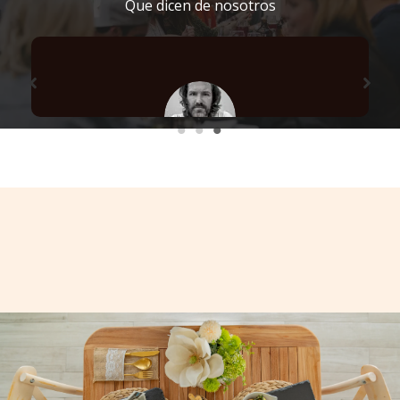
Que dicen de nosotros
Lindo sitio con un personal muy amable y
atento. Nuestra habitación era muy grande y
bonita y el salón principal, donde se toma el
desayuno, tiene vistas increíbles. Todo el
equipo es un encanto y en especial Luz, que
nos cuidó mucho y que aportó mucha alegría a
nuestras mañanas. El desayuno es servido en
la mesa individualmente y es copioso: pedí
menos cantidad después del primer día
Super recomiendo la estancia ahí!