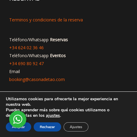
Terminos y condiciones de la reserva
Teléfono/Whatsapp
Reservas
+34 624 02 36 46
Teléfono/Whatsapp
Eventos
+34 690 80 92 47
Email
booking@casonadetao.com
Utilizamos cookies para ofrecerte la mejor experiencia en
nuestra web.
Puedes aprender más sobre qué cookies utilizamos o
TEXTOS LEGALES
desactivarlas en los
ajustes
.
Aceptar
Rechazar
Ajustes
Aviso Legal