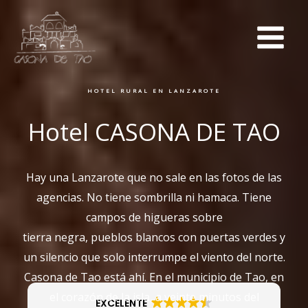
Ir
al
contenido
HOTEL RURAL EN LANZAROTE
Hotel CASONA DE TAO
Hay una Lanzarote que no sale en las fotos de las
agencias. No tiene sombrilla ni hamaca. Tiene
campos de higueras sobre
tierra negra, pueblos blancos con puertas verdes y
un silencio que solo interrumpe el viento del norte.
Casona de Tao está ahí. En el municipio de Tao, en
el corazón de la isla, a veinte minutos del
EXCELENTE